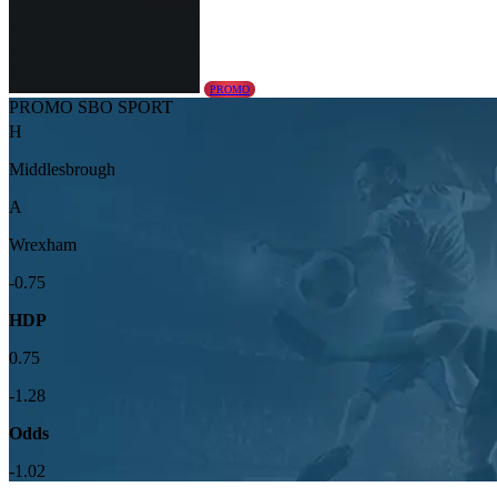
PROMO
PROMO SBO SPORT
H
Middlesbrough
A
Wrexham
-0.75
HDP
0.75
-1.28
Odds
-1.02