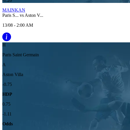
-1.20
MAINKAN
Paris S... vs Aston V...
13/08 - 2:00 AM
H
Paris Saint Germain
A
Aston Villa
-0.75
HDP
0.75
-1.11
Odds