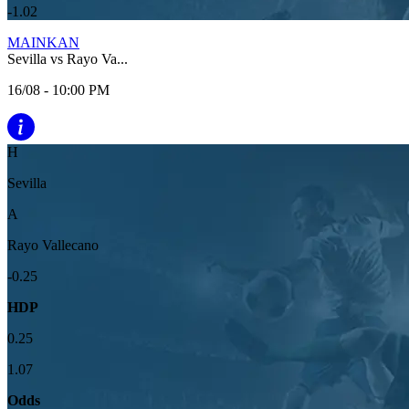
-1.02
MAINKAN
Sevilla vs Rayo Va...
16/08 - 10:00 PM
H
Sevilla
A
Rayo Vallecano
-0.25
HDP
0.25
1.07
Odds