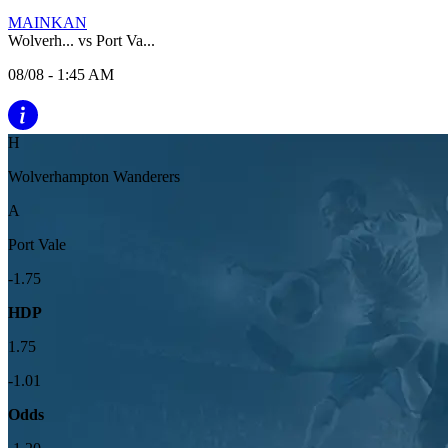
MAINKAN
Wolverh... vs Port Va...
08/08 - 1:45 AM
H
Wolverhampton Wanderers
A
Port Vale
-1.75
HDP
1.75
-1.01
Odds