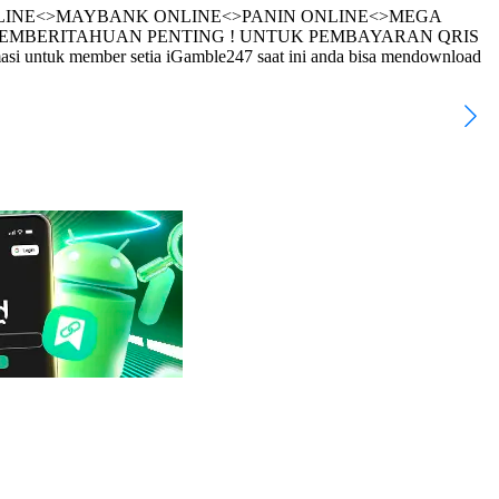
FFLINE<>MAYBANK ONLINE<>PANIN ONLINE<>MEGA
EMBERITAHUAN PENTING ! UNTUK PEMBAYARAN QRIS
asi untuk member setia iGamble247 saat ini anda bisa mendownload