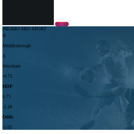
PROMO
PROMO SBO SPORT
H
Middlesbrough
A
Wrexham
-0.75
HDP
0.75
-1.28
Odds
-1.02