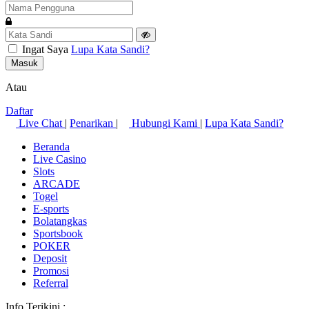
Ingat Saya
Lupa Kata Sandi?
Masuk
Atau
Daftar
Live Chat
|
Penarikan
|
Hubungi Kami
|
Lupa Kata Sandi?
Beranda
Live Casino
Slots
ARCADE
Togel
E-sports
Bolatangkas
Sportsbook
POKER
Deposit
Promosi
Referral
Info Terikini :