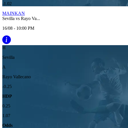
-1.02
MAINKAN
Sevilla vs Rayo Va...
16/08 - 10:00 PM
H
Sevilla
A
Rayo Vallecano
-0.25
HDP
0.25
1.07
Odds