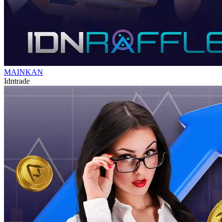
MAINKAN
Idntrade