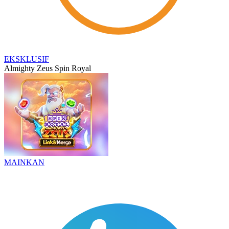
EKSKLUSIF
Almighty Zeus Spin Royal
MAINKAN