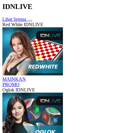
IDNLIVE
Lihat Semua
Red White IDNLIVE
MAINKAN
PROMO
Oglok IDNLIVE