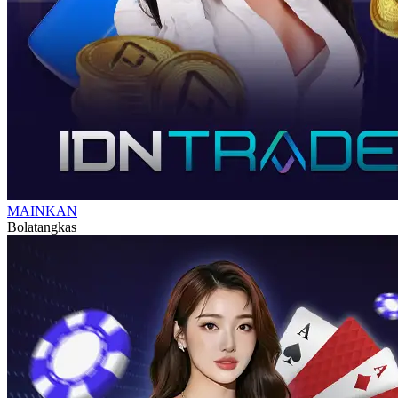
MAINKAN
Bolatangkas