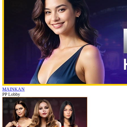
MAINKAN
PP Lobby