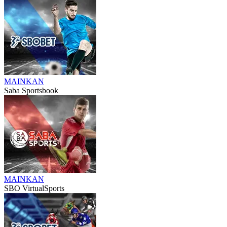
MAINKAN
Saba Sportsbook
MAINKAN
SBO VirtualSports