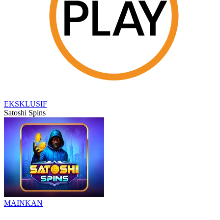
EKSKLUSIF
Satoshi Spins
MAINKAN