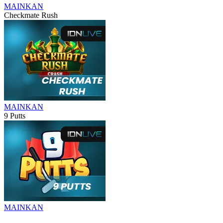
MAINKAN
Checkmate Rush
MAINKAN
9 Putts
MAINKAN