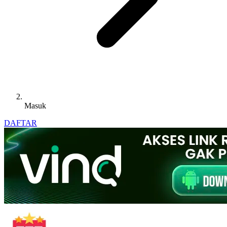
Masuk
DAFTAR