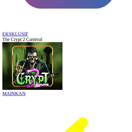
EKSKLUSIF
The Crypt 2 Carnival
MAINKAN