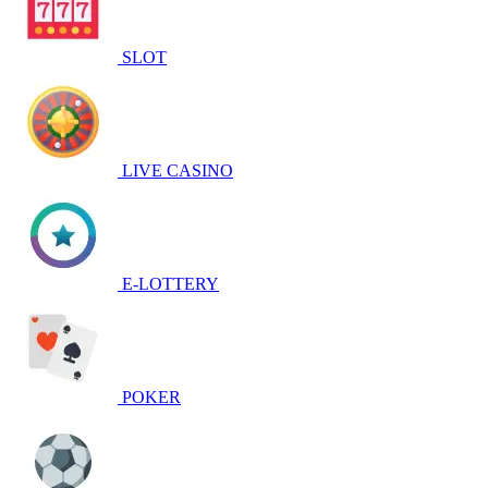
SLOT
LIVE CASINO
E-LOTTERY
POKER