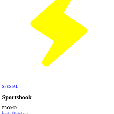
SPESIAL
Sportsbook
PROMO
Lihat Semua