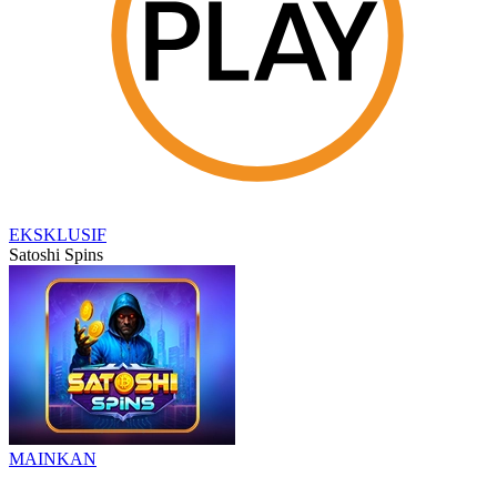
EKSKLUSIF
Satoshi Spins
MAINKAN