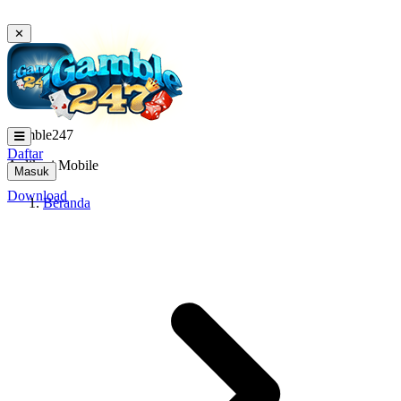
✕
igamble247
Daftar
Aplikasi Mobile
Masuk
Download
Beranda