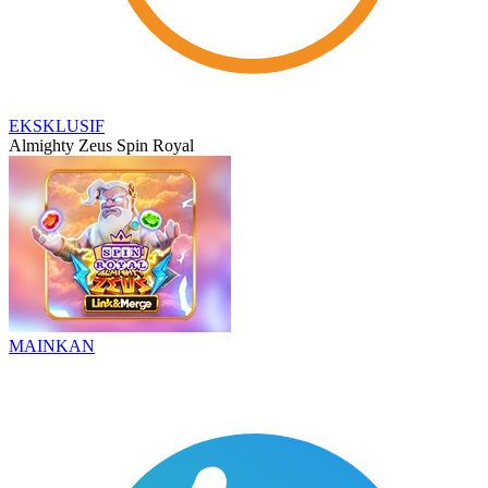
EKSKLUSIF
Almighty Zeus Spin Royal
MAINKAN