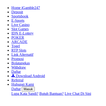
Home iGamble247
Deposit
Sportsbook
E-Sports
Live Casino
Slot Games
IDN E-Lottery
POKER
ARCADE
Togel
RTP Slots
Link Alternatif
Promosi
Bolatangkas
Withdraw
Daftar
Download Android
Referral
Hubungi Kami
Daftar
Masuk
Lupa Kata Sandi?
Butuh Bantuan?
Live Chat Di Sini