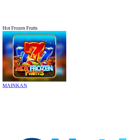
Hot Frozen Fruits
MAINKAN