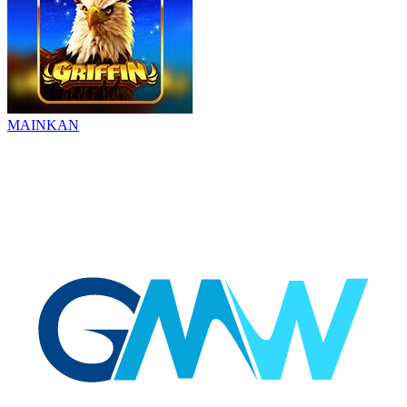
MAINKAN