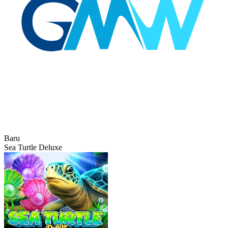
Baru
Sea Turtle Deluxe