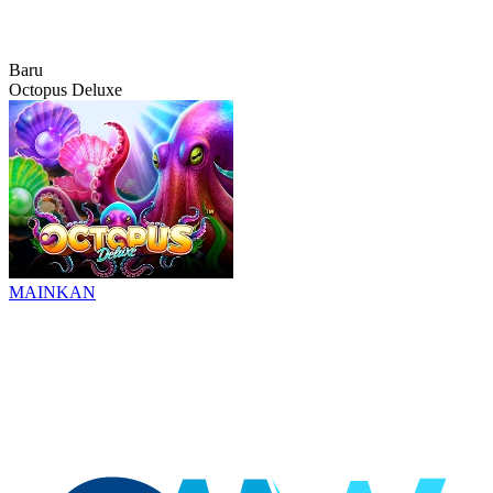
Baru
Octopus Deluxe
MAINKAN