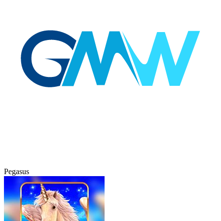
Pegasus