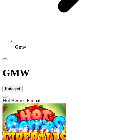
Gmw
GMW
Kategori
Hot Berries Fireballs