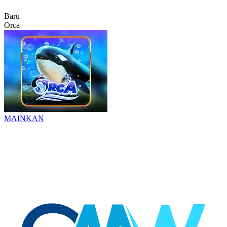
Baru
Orca
MAINKAN