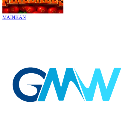
MAINKAN