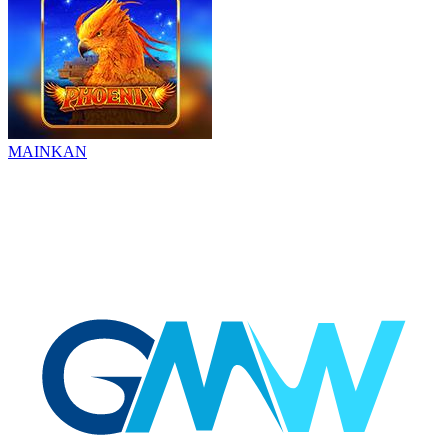
MAINKAN