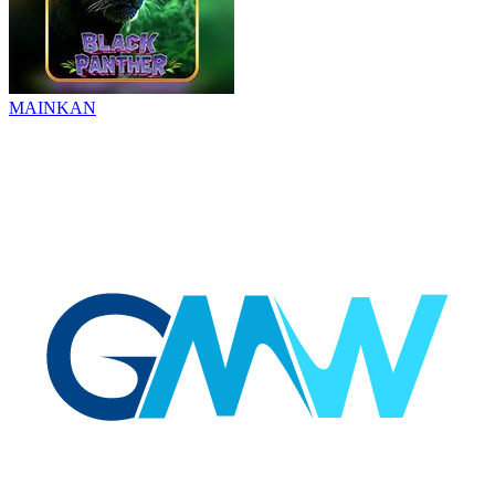
MAINKAN