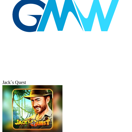
Jack`s Quest