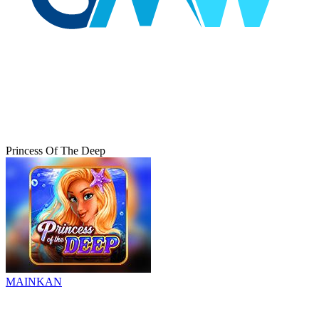
Princess Of The Deep
MAINKAN