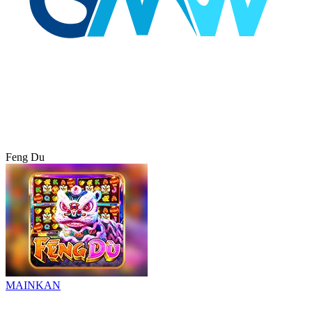
Feng Du
MAINKAN