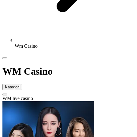
Wm Casino
WM Casino
Kategori
WM live casino