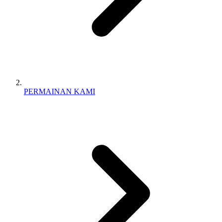
PERMAINAN KAMI