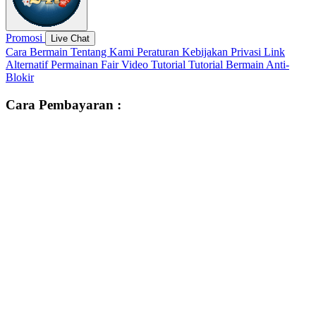
Promosi
Live Chat
Cara Bermain
Tentang Kami
Peraturan
Kebijakan Privasi
Link
Alternatif
Permainan Fair
Video Tutorial
Tutorial Bermain
Anti-
Blokir
Cara Pembayaran :