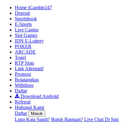
Home iGamble247
Deposit
Sportsbook
E-Sports
Live Casino
Slot Games
IDN E-Lottery
POKER
ARCADE
Togel
RTP Slots
Link Alternatif
Promosi
Bolatangkas
Withdraw
Daftar
Download Android
Referral
Hubungi Kami
Daftar
Masuk
Lupa Kata Sandi?
Butuh Bantuan?
Live Chat Di Sini